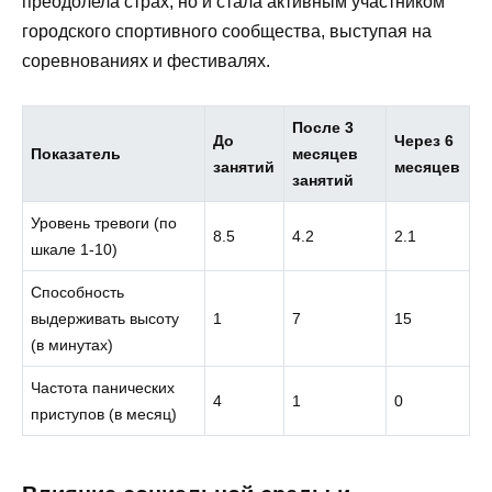
преодолела страх, но и стала активным участником
городского спортивного сообщества, выступая на
соревнованиях и фестивалях.
После 3
До
Через 6
Показатель
месяцев
занятий
месяцев
занятий
Уровень тревоги (по
8.5
4.2
2.1
шкале 1-10)
Способность
выдерживать высоту
1
7
15
(в минутах)
Частота панических
4
1
0
приступов (в месяц)