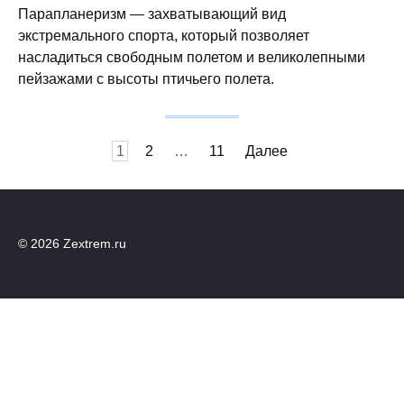
Парапланеризм — захватывающий вид
экстремального спорта, который позволяет
насладиться свободным полетом и великолепными
пейзажами с высоты птичьего полета.
Пагинация
1
2
…
11
Далее
записей
© 2026 Zextrem.ru