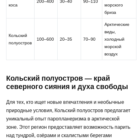
200–400
30–40
90–110
коса
морского
бриза
Арктические
виды,
Кольский
100–600
20–35
70–90
холодный
полуостров
морской
воздух
Кольский полуостров — край
северного сияния и духа свободы
Для тех, кто ищет новые впечатления и необычные
природные условия, Кольский полуостров предлагает
уникальный опыт паропланеризма в арктической
зоне. Этот регион предоставляет возможность парить
над тундрой, озёрами и скалистыми берегами