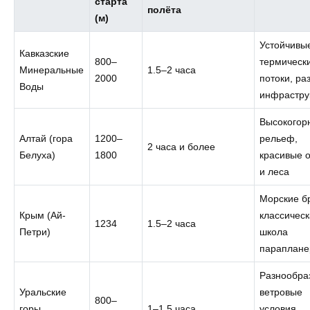
старта
полёта
(м)
Устойчивы
Кавказские
800–
термическ
Минеральные
1.5–2 часа
2000
потоки, ра
Воды
инфрастру
Высокогор
Алтай (гора
1200–
рельеф,
2 часа и более
Белуха)
1800
красивые 
и леса
Морские б
Крым (Ай-
классичес
1234
1.5–2 часа
Петри)
школа
параплане
Разнообра
Уральские
ветровые
800–
горы
1–1.5 часа
условия,