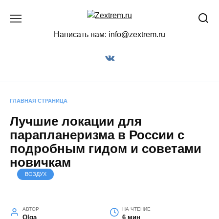
Перейти
к
содержанию
Написать нам: info@zextrem.ru
ГЛАВНАЯ СТРАНИЦА
Лучшие локации для
парапланеризма в России с
подробным гидом и советами
новичкам
ВОЗДУХ
АВТОР
НА ЧТЕНИЕ
Olga
6 мин