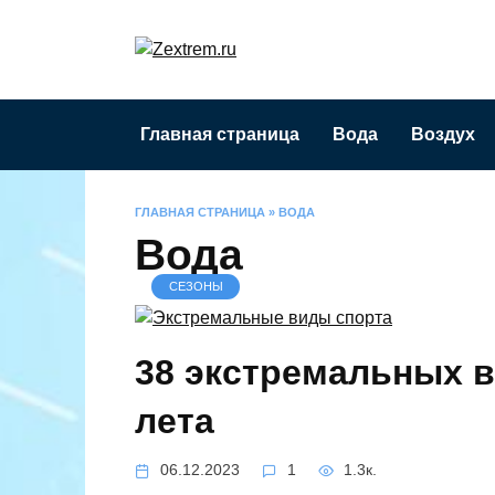
Перейти
к
содержанию
Главная страница
Вода
Воздух
ГЛАВНАЯ СТРАНИЦА
»
ВОДА
Вода
СЕЗОНЫ
38 экстремальных в
лета
06.12.2023
1
1.3к.