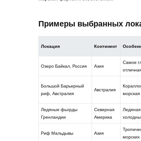
Примеры выбранных лок
Локация
Континент
Особен
Самое г
Озеро Байкал, Россия
Азия
отлична
Большой Барьерный
Коралло
Австралия
риф, Австралия
морская
Ледяные фьорды
Северная
Ледяная
Гренландии
Америка
холодны
Тропиче
Риф Мальдывы
Азия
морских