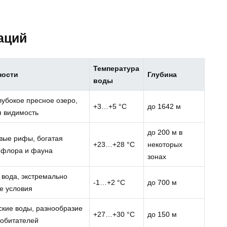
аций
Температура
ности
Глубина
воды
лубокое пресное озеро,
+3…+5 °C
до 1642 м
я видимость
до 200 м в
вые рифы, богатая
+23…+28 °C
некоторых
 флора и фауна
зонах
 вода, экстремально
-1…+2 °C
до 700 м
е условия
ские воды, разнообразие
+27…+30 °C
до 150 м
 обитателей