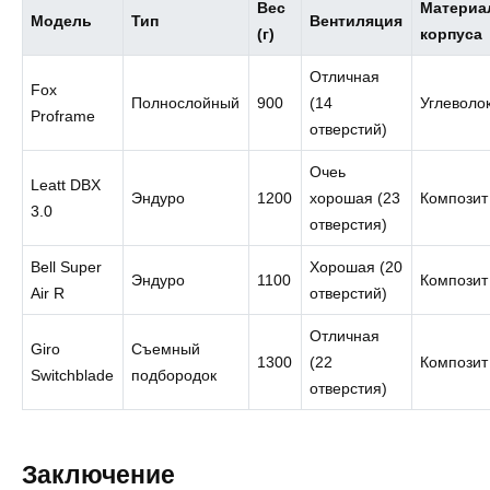
Вес
Материа
Модель
Тип
Вентиляция
(г)
корпуса
Отличная
Fox
Полнослойный
900
(14
Углеволо
Proframe
отверстий)
Очеь
Leatt DBX
Эндуро
1200
хорошая (23
Композит
3.0
отверстия)
Bell Super
Хорошая (20
Эндуро
1100
Композит
Air R
отверстий)
Отличная
Giro
Съемный
1300
(22
Композит
Switchblade
подбородок
отверстия)
Заключение