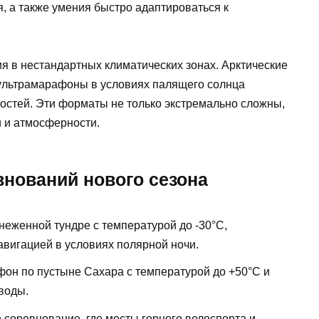
я, а также умения быстро адаптироваться к
 в нестандартных климатических зонах. Арктические
 ультрамарафоны в условиях палящего солнца
остей. Эти форматы не только экстремально сложны,
и и атмосферности.
нований нового сезона
неженной тундре с температурой до -30°C,
авигацией в условиях полярной ночи.
он по пустыне Сахара с температурой до +50°C и
воды.
соревнование, где мосты горного велоспорта и