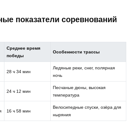
ные показатели соревнований
Среднее время
Особенности трассы
победы
Ледяные реки, снег, полярная
28 ч 34 мин
ночь
Песчаные дюны, высокая
24 ч 12 мин
температура
Велосипедные спуски, озёра для
я
16 ч 58 мин
ныряния