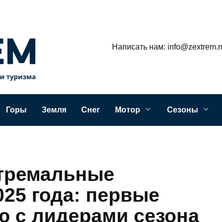
Написать нам: info@zextrem.r
Горы
Земля
Снег
Мотор
Сезоны
тремальные
25 года: первые
ю с лидерами сезона