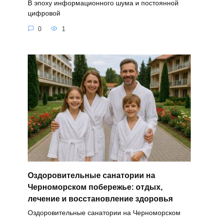
В эпоху информационного шума и постоянной
цифровой
0
1
Оздоровительные санатории на
Черноморском побережье: отдых,
лечение и восстановление здоровья
Оздоровительные санатории на Черноморском