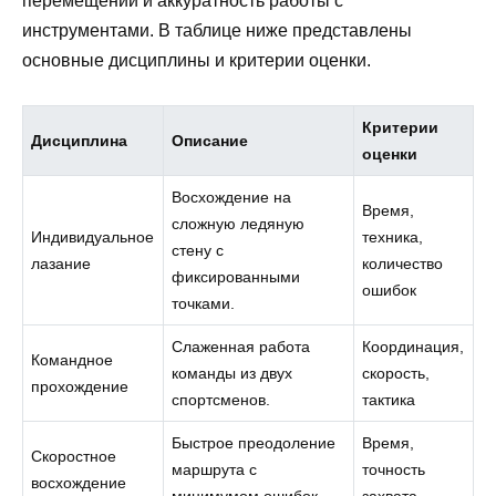
перемещений и аккуратность работы с
инструментами. В таблице ниже представлены
основные дисциплины и критерии оценки.
Критерии
Дисциплина
Описание
оценки
Восхождение на
Время,
сложную ледяную
Индивидуальное
техника,
стену с
лазание
количество
фиксированными
ошибок
точками.
Слаженная работа
Координация,
Командное
команды из двух
скорость,
прохождение
спортсменов.
тактика
Быстрое преодоление
Время,
Скоростное
маршрута с
точность
восхождение