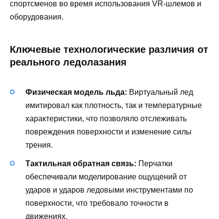
спортсменов во время использования VR-шлемов и
оборудования.
Ключевые технологические различия от
реального ледолазания
Физическая модель льда:
Виртуальный лед
имитировал как плотность, так и температурные
характеристики, что позволяло отслеживать
повреждения поверхности и изменение силы
трения.
Тактильная обратная связь:
Перчатки
обеспечивали моделирование ощущений от
ударов и ударов ледовыми инструментами по
поверхности, что требовало точности в
движениях.