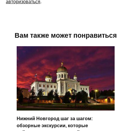
авторизоваться
.
Вам также может понравиться
Нижний Новгород шаг за шагом:
обзорные экскурсии, которые