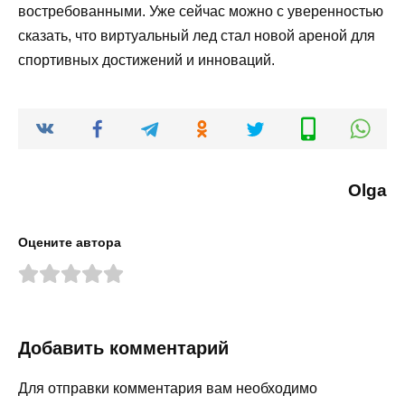
востребованными. Уже сейчас можно с уверенностью
сказать, что виртуальный лед стал новой ареной для
спортивных достижений и инноваций.
Olga
Оцените автора
Добавить комментарий
Для отправки комментария вам необходимо