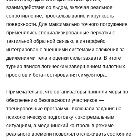
взаимодействия со льдом, включая реальное
сопротивление, проскальзывание и хрупкость
поверхности. Для максимально точного погружения
применялись специализированные перчатки с
тактильной обратной связью, а интерфейс
интегрирован с внешними системами слежения за
движениями тела и оценки силы захвата. В итоге
турнир явился логическим завершением пилотных
проектов и бета-тестирования симулятора.
Примечательно, что организаторы приняли меры по
обеспечению безопасности участников —
тренировочные программы включали задания на
психологическую подготовку к экстремальным
ситуациям, а медицинский контроль в режиме
реального времени позволял отслеживать состояние