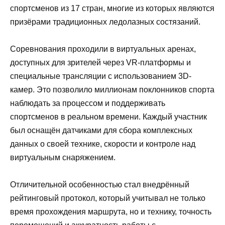
спортсменов из 17 стран, многие из которых являются
призёрами традиционных ледолазных состязаний.
Соревнования проходили в виртуальных аренах,
доступных для зрителей через VR-платформы и
специальные трансляции с использованием 3D-
камер. Это позволило миллионам поклонников спорта
наблюдать за процессом и поддерживать
спортсменов в реальном времени. Каждый участник
был оснащён датчиками для сбора комплексных
данных о своей технике, скорости и контроле над
виртуальным снаряжением.
Отличительной особенностью стал внедрённый
рейтинговый протокол, который учитывал не только
время прохождения маршрута, но и технику, точность