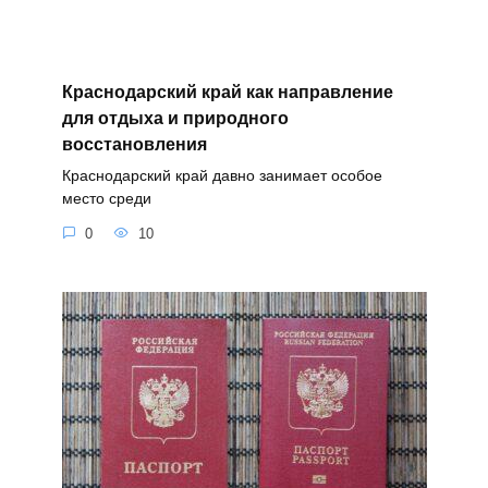
Краснодарский край как направление
для отдыха и природного
восстановления
Краснодарский край давно занимает особое
место среди
0
10