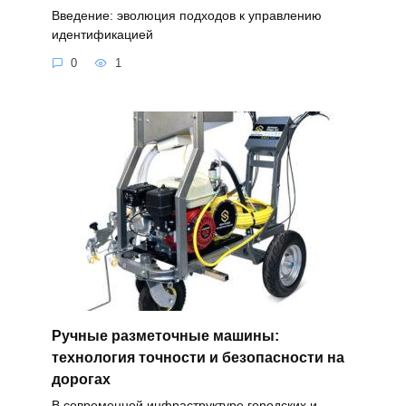
Введение: эволюция подходов к управлению
идентификацией
0
1
Ручные разметочные машины:
технология точности и безопасности на
дорогах
В современной инфраструктуре городских и