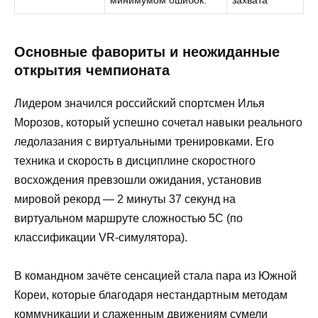
минимумом ошибок.
захвата
Основные фавориты и неожиданные
открытия чемпионата
Лидером значился российский спортсмен Илья
Морозов, который успешно сочетал навыки реального
ледолазания с виртуальными тренировками. Его
техника и скорость в дисциплине скоростного
восхождения превзошли ожидания, установив
мировой рекорд — 2 минуты 37 секунд на
виртуальном маршруте сложностью 5С (по
классификации VR-симулятора).
В командном зачёте сенсацией стала пара из Южной
Кореи, которые благодаря нестандартным методам
коммуникации и слаженным движениям сумели