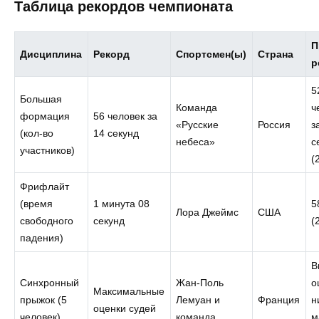
Таблица рекордов чемпионата
П
Дисциплина
Рекорд
Спортсмен(ы)
Страна
р
5
Большая
Команда
ч
формация
56 человек за
«Русские
Россия
з
(кол-во
14 секунд
небеса»
с
участников)
(
Фрифлайт
(время
1 минута 08
5
Лора Джеймс
США
свободного
секунд
(
падения)
В
Синхронный
Жан-Поль
о
Максимальные
прыжок (5
Лемуан и
Франция
н
оценки судей
человек)
команда
м