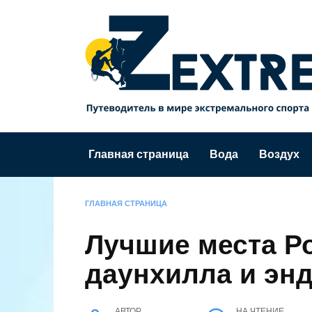
Перейти
к
содержанию
Главная страница
Вода
Воздух
ГЛАВНАЯ СТРАНИЦА
Лучшие места Р
даунхилла и энд
АВТОР
НА ЧТЕНИЕ