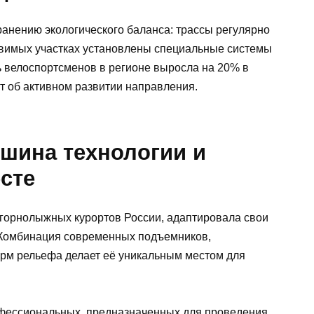
ранению экологического баланса: трассы регулярно
звимых участках установлены специальные системы
 велоспортсменов в регионе выросла на 20% в
ит об активном развитии направления.
ршина технологии и
сте
 горнолыжных курортов России, адаптировала свои
. Комбинация современных подъемников,
рм рельефа делает её уникальным местом для
офессиональных, предназначенных для проведения