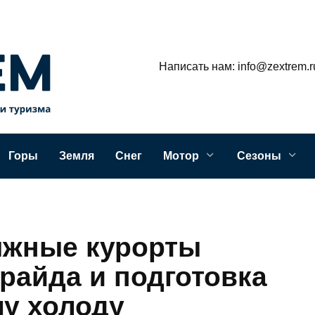
Написать нам: info@zextrem.r
Горы
Земля
Снег
Мотор
Сезоны
ыжные курорты
райда и подготовка
му холоду