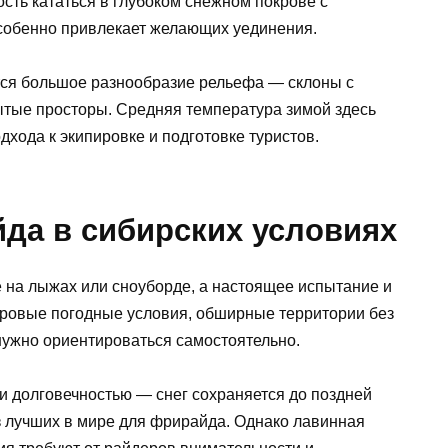
сть кататься в глубоком снежном покрове с
собенно привлекает желающих уединения.
тся большое разнообразие рельефа — склоны с
рытые просторы. Средняя температура зимой здесь
одхода к экипировке и подготовке туристов.
да в сибирских условиях
е на лыжах или сноуборде, а настоящее испытание и
уровые погодные условия, обширные территории без
 нужно ориентироваться самостоятельно.
 долговечностью — снег сохраняется до поздней
из лучших в мире для фрирайда. Однако лавинная