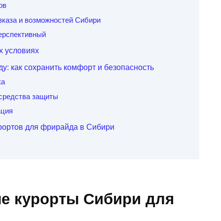
ов
вказа и возможностей Сибири
перспективный
х условиях
у: как сохранить комфорт и безопасность
ка
средства защиты
ация
рортов для фрирайда в Сибири
е курорты Сибири для