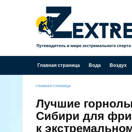
Перейти
к
содержанию
Главная страница
Вода
Воздух
ГЛАВНАЯ СТРАНИЦА
Лучшие горнол
Сибири для фри
к экстремально