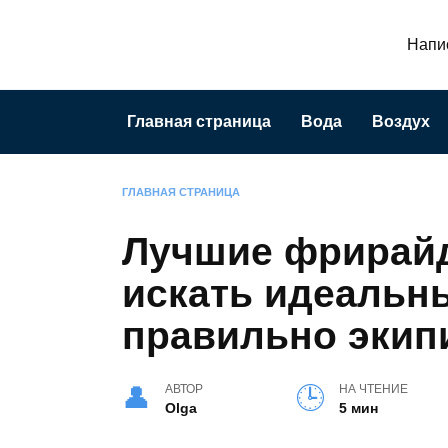
Перейти
к
Напис
содержанию
Главная страница
Вода
Воздух
ГЛАВНАЯ СТРАНИЦА
Лучшие фрирайд
искать идеальны
правильно экип
АВТОР
НА ЧТЕНИЕ
Olga
5 мин