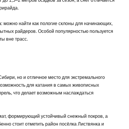
до 1,5–2 метров осадков за сезон, а снег отличается
фрирайда.
 можно найти как пологие склоны для начинающих,
опытных райдеров. Особой популярностью пользуется
ты вне трасс.
ибири, но и отличное место для экстремального
 возможность для катания в самых живописных
апрель, что делает возможным наслаждаться
ат, формирующий устойчивый снежный покров, а
енно стоит отметить район посёлка Листвянка и