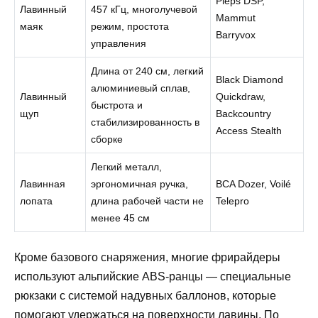
Pieps DSP,
Лавинный
457 кГц, многолучевой
Mammut
маяк
режим, простота
Barryvox
управления
Длина от 240 см, легкий
Black Diamond
алюминиевый сплав,
Лавинный
Quickdraw,
быстрота и
щуп
Backcountry
стабилизированность в
Access Stealth
сборке
Легкий металл,
Лавинная
эргономичная ручка,
BCA Dozer, Voilé
лопата
длина рабочей части не
Telepro
менее 45 см
Кроме базового снаряжения, многие фрирайдеры
используют альпийские ABS-ранцы — специальные
рюкзаки с системой надувных баллонов, которые
помогают удержаться на поверхности лавины. По