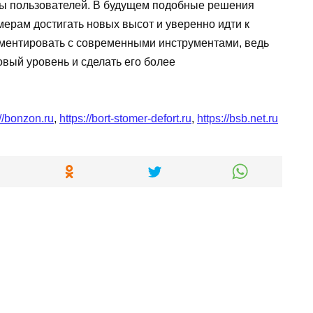
ды пользователей. В будущем подобные решения
мерам достигать новых высот и уверенно идти к
иментировать с современными инструментами, ведь
вый уровень и сделать его более
://bonzon.ru
,
https://bort-stomer-defort.ru
,
https://bsb.net.ru