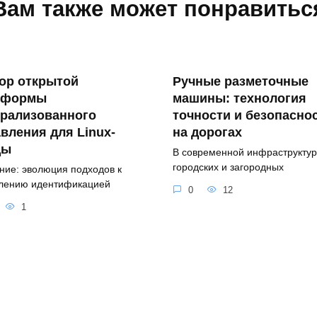
Вам также может понравитьс
ор открытой
Ручные разметочные
тформы
машины: технология
трализованного
точности и безопасно
вления для Linux-
на дорогах
ды
В современной инфраструкту
городских и загородных
ние: эволюция подходов к
лению идентификацией
0
12
1