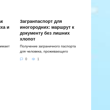
ак
Загранпаспорт для
ха и
иногородних: маршрут к
документу без лишних
хлопот
нимает
Получение заграничного паспорта
для человека, проживающего
0
1