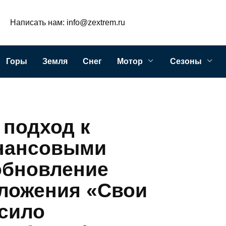
Написать нам: info@zextrem.ru
Горы
Земля
Снег
Мотор
Сезоны
подход к
нансовыми
обновление
ложения «Свои
сило