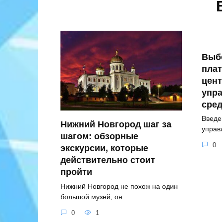
Выб
пла
цен
упра
сре
Введе
Нижний Новгород шаг за
управ
шагом: обзорные
0
экскурсии, которые
действительно стоит
пройти
Нижний Новгород не похож на один
большой музей, он
0
1