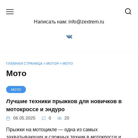
Перейти
к
содержанию
Написать нам: info@zextrem.ru
ГЛАВНАЯ СТРАНИЦА
»
МОТОР
»
МОТО
Мото
МОТО
Лучшие техники прыжков для новичков в
мотокроссе и эндуро
06.05.2025
0
20
Прыжки на мотоцикле — одна из самых
захватывающих и сложных техник в мотокроссе и